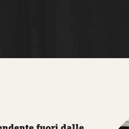
N
endente fuori dalle