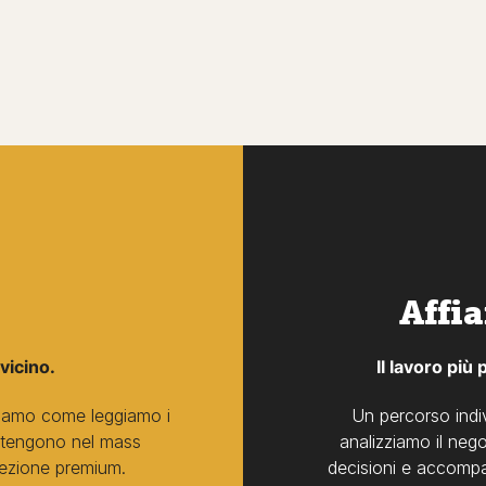
Affi
 vicino.
Il lavoro più
ostriamo come leggiamo i
Un percorso indiv
i tengono nel mass
analizziamo il neg
rezione premium.
decisioni e accompag