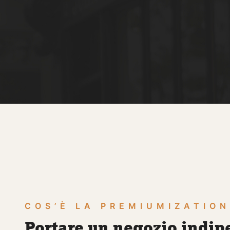
COS’È LA PREMIUMIZATIO
Portare un negozio indip