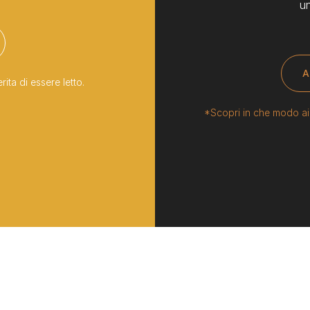
u
A
ta di essere letto.
*Scopri in che modo aiu