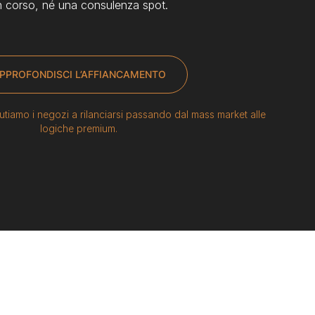
n corso, né una consulenza spot.
PPROFONDISCI L’AFFIANCAMENTO
tiamo i negozi a rilanciarsi passando dal mass market alle
logiche premium.